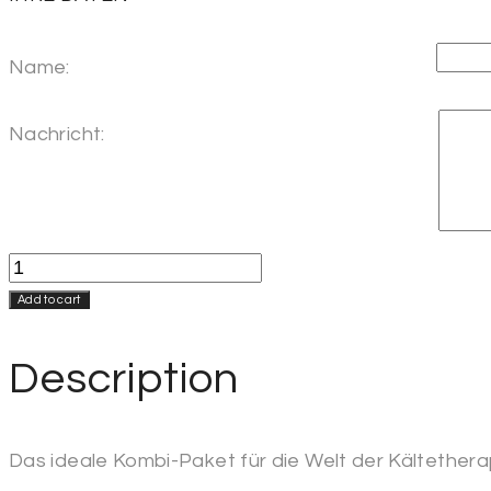
Name:
Nachricht:
20
Anwendungen
Add to cart
Gesundheit
quantity
Description
Das ideale Kombi-Paket für die Welt der Kältether