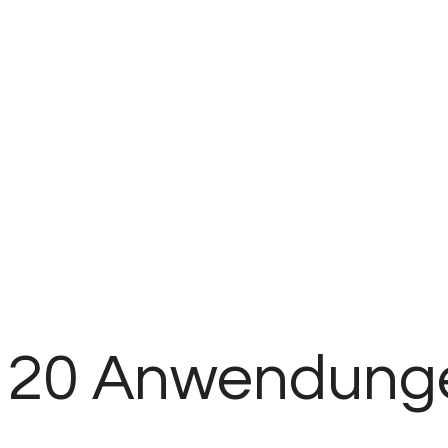
Von:
Für:
20 Anwendunge